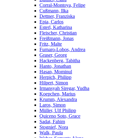
Corral-Montoya, Felipe
Cußmann, Ilka
Dettner, Franziska
Epia, Carlos
Esterl, Katharina
Fleischer, Christian
Freißmann, Jonas
Fritz, Malte
Furnaro-Lobos, Andrea
Graser, Georg
Hackenberg, Tabitha
Hanto, Jonathan
Hasan, Mominul
Herpich, Philipp
Hilpert, Simon
Irmansyah Siregar, Yudha
Koepchen, Marius
Krumm, Alexandra
Laros, Simon
Müller, Ulf Philipp
Quiceno Soto, Grace
Sadat, Fahim
Stognief, Nora
Walk, Paula