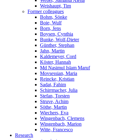
Weber, Samanta Alena
Weishaupt, Tim
Former colleagues
Bohm, Sönke
Boie, Wulf
Born, Jens
Boysen, Cynthia
Bunke, Wolf-Dieter
Günther, Stephan
Jahn, Martin
Kaldemeyer, Cord
Köster, Hannah
Md Nasimul Islam Maruf
Movsessian, Maria
Reincke, Kristian
Sadat, Fahim
Schirrmacher, Julia
Stefan, Torsten
Struve, Achim
Söthe, Martin
Wiechers, Eva
Wingenbach, Clemens
Wingenbach, Marion
Witte, Francesco
Research