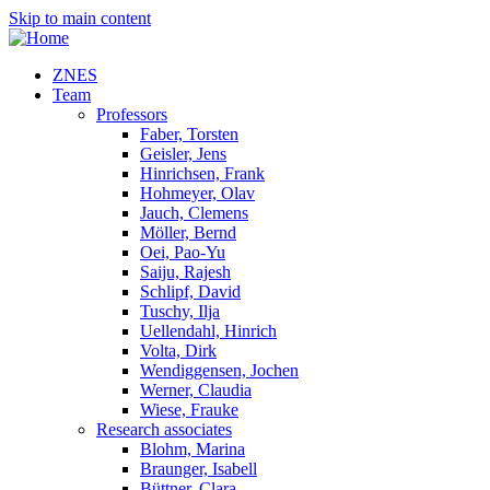
Skip to main content
ZNES
Team
Professors
Faber, Torsten
Geisler, Jens
Hinrichsen, Frank
Hohmeyer, Olav
Jauch, Clemens
Möller, Bernd
Oei, Pao-Yu
Saiju, Rajesh
Schlipf, David
Tuschy, Ilja
Uellendahl, Hinrich
Volta, Dirk
Wendiggensen, Jochen
Werner, Claudia
Wiese, Frauke
Research associates
Blohm, Marina
Braunger, Isabell
Büttner, Clara