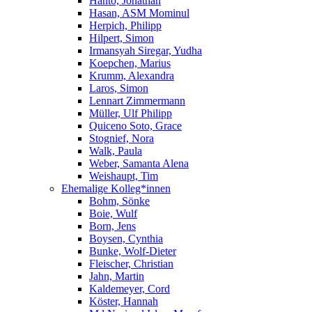
Hanto, Jonathan
Hasan, ASM Mominul
Herpich, Philipp
Hilpert, Simon
Irmansyah Siregar, Yudha
Koepchen, Marius
Krumm, Alexandra
Laros, Simon
Lennart Zimmermann
Müller, Ulf Philipp
Quiceno Soto, Grace
Stognief, Nora
Walk, Paula
Weber, Samanta Alena
Weishaupt, Tim
Ehemalige Kolleg*innen
Bohm, Sönke
Boie, Wulf
Born, Jens
Boysen, Cynthia
Bunke, Wolf-Dieter
Fleischer, Christian
Jahn, Martin
Kaldemeyer, Cord
Köster, Hannah