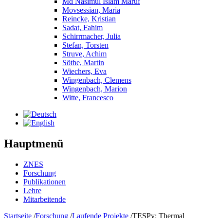
Md Nasimul Islam Maruf
Movsessian, Maria
Reincke, Kristian
Sadat, Fahim
Schirrmacher, Julia
Stefan, Torsten
Struve, Achim
Söthe, Martin
Wiechers, Eva
Wingenbach, Clemens
Wingenbach, Marion
Witte, Francesco
Hauptmenü
ZNES
Forschung
Publikationen
Lehre
Mitarbeitende
Startseite
/
Forschung
/
Laufende Projekte
/
TESPy: Thermal