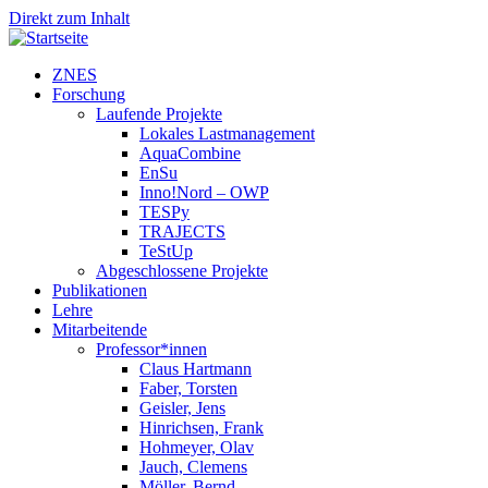
Direkt zum Inhalt
ZNES
Forschung
Laufende Projekte
Lokales Lastmanagement
AquaCombine
EnSu
Inno!Nord – OWP
TESPy
TRAJECTS
TeStUp
Abgeschlossene Projekte
Publikationen
Lehre
Mitarbeitende
Professor*innen
Claus Hartmann
Faber, Torsten
Geisler, Jens
Hinrichsen, Frank
Hohmeyer, Olav
Jauch, Clemens
Möller, Bernd