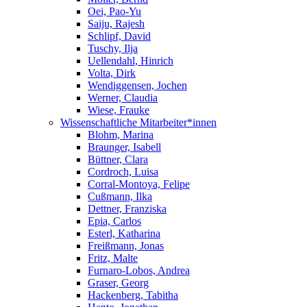
Oei, Pao-Yu
Saiju, Rajesh
Schlipf, David
Tuschy, Ilja
Uellendahl, Hinrich
Volta, Dirk
Wendiggensen, Jochen
Werner, Claudia
Wiese, Frauke
Wissenschaftliche Mitarbeiter*innen
Blohm, Marina
Braunger, Isabell
Büttner, Clara
Cordroch, Luisa
Corral-Montoya, Felipe
Cußmann, Ilka
Dettner, Franziska
Epia, Carlos
Esterl, Katharina
Freißmann, Jonas
Fritz, Malte
Furnaro-Lobos, Andrea
Graser, Georg
Hackenberg, Tabitha