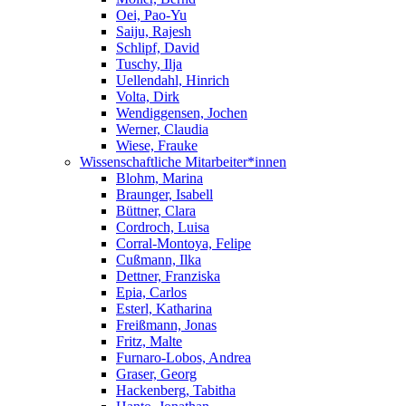
Oei, Pao-Yu
Saiju, Rajesh
Schlipf, David
Tuschy, Ilja
Uellendahl, Hinrich
Volta, Dirk
Wendiggensen, Jochen
Werner, Claudia
Wiese, Frauke
Wissenschaftliche Mitarbeiter*innen
Blohm, Marina
Braunger, Isabell
Büttner, Clara
Cordroch, Luisa
Corral-Montoya, Felipe
Cußmann, Ilka
Dettner, Franziska
Epia, Carlos
Esterl, Katharina
Freißmann, Jonas
Fritz, Malte
Furnaro-Lobos, Andrea
Graser, Georg
Hackenberg, Tabitha