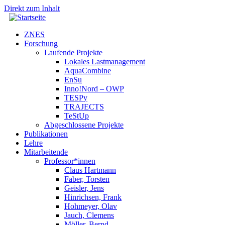
Direkt zum Inhalt
ZNES
Forschung
Laufende Projekte
Lokales Lastmanagement
AquaCombine
EnSu
Inno!Nord – OWP
TESPy
TRAJECTS
TeStUp
Abgeschlossene Projekte
Publikationen
Lehre
Mitarbeitende
Professor*innen
Claus Hartmann
Faber, Torsten
Geisler, Jens
Hinrichsen, Frank
Hohmeyer, Olav
Jauch, Clemens
Möller, Bernd