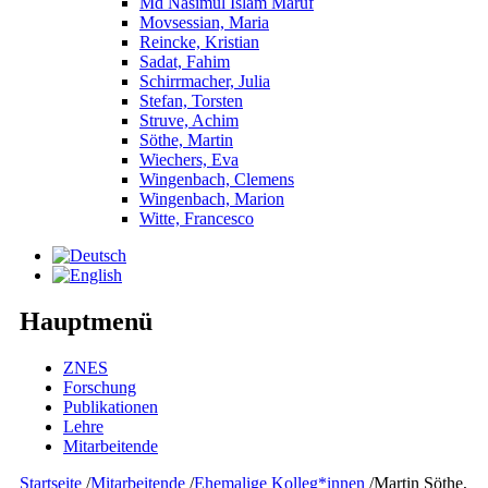
Md Nasimul Islam Maruf
Movsessian, Maria
Reincke, Kristian
Sadat, Fahim
Schirrmacher, Julia
Stefan, Torsten
Struve, Achim
Söthe, Martin
Wiechers, Eva
Wingenbach, Clemens
Wingenbach, Marion
Witte, Francesco
Hauptmenü
ZNES
Forschung
Publikationen
Lehre
Mitarbeitende
Startseite
/
Mitarbeitende
/
Ehemalige Kolleg*innen
/
Martin Söthe,