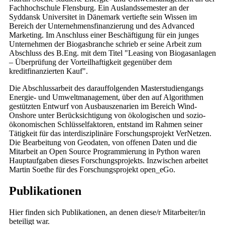
Fachhochschule Flensburg. Ein Auslandssemester an der
Syddansk Universitet in Dänemark vertiefte sein Wissen im
Bereich der Unternehmensfinanzierung und des Advanced
Marketing. Im Anschluss einer Beschäftigung für ein junges
Unternehmen der Biogasbranche schrieb er seine Arbeit zum
Abschluss des B.Eng. mit dem Titel "Leasing von Biogasanlagen
– Überprüfung der Vorteilhaftigkeit gegenüber dem
kreditfinanzierten Kauf".
Die Abschlussarbeit des darauffolgenden Masterstudiengangs
Energie- und Umweltmanagement, über den auf Algorithmen
gestützten Entwurf von Ausbauszenarien im Bereich Wind-
Onshore unter Berücksichtigung von ökologischen und sozio-
ökonomischen Schlüsselfaktoren, entstand im Rahmen seiner
Tätigkeit für das interdisziplinäre Forschungsprojekt VerNetzen.
Die Bearbeitung von Geodaten, von offenen Daten und die
Mitarbeit an Open Source Programmierung in Python waren
Hauptaufgaben dieses Forschungsprojekts. Inzwischen arbeitet
Martin Soethe für des Forschungsprojekt open_eGo.
Publikationen
Hier finden sich Publikationen, an denen diese/r Mitarbeiter/in
beteiligt war.