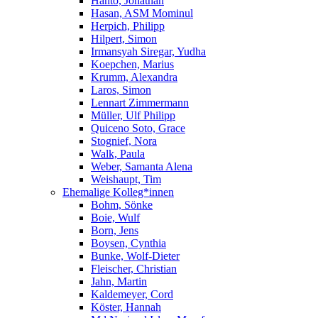
Hanto, Jonathan
Hasan, ASM Mominul
Herpich, Philipp
Hilpert, Simon
Irmansyah Siregar, Yudha
Koepchen, Marius
Krumm, Alexandra
Laros, Simon
Lennart Zimmermann
Müller, Ulf Philipp
Quiceno Soto, Grace
Stognief, Nora
Walk, Paula
Weber, Samanta Alena
Weishaupt, Tim
Ehemalige Kolleg*innen
Bohm, Sönke
Boie, Wulf
Born, Jens
Boysen, Cynthia
Bunke, Wolf-Dieter
Fleischer, Christian
Jahn, Martin
Kaldemeyer, Cord
Köster, Hannah