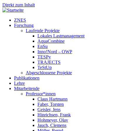
Direkt zum Inhalt
ZNES
Forschung
Laufende Projekte
Lokales Lastmanagement
AquaCombine
EnSu
Inno!Nord – OWP
TESPy
TRAJECTS
TeStUp
Abgeschlossene Projekte
Publikationen
Lehre
Mitarbeitende
Professor*innen
Claus Hartmann
Faber, Torsten
Geisler, Jens
Hinrichsen, Frank
Hohmeyer, Olav
Jauch, Clemens
Möller, Bernd