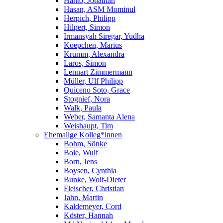
Hanto, Jonathan
Hasan, ASM Mominul
Herpich, Philipp
Hilpert, Simon
Irmansyah Siregar, Yudha
Koepchen, Marius
Krumm, Alexandra
Laros, Simon
Lennart Zimmermann
Müller, Ulf Philipp
Quiceno Soto, Grace
Stognief, Nora
Walk, Paula
Weber, Samanta Alena
Weishaupt, Tim
Ehemalige Kolleg*innen
Bohm, Sönke
Boie, Wulf
Born, Jens
Boysen, Cynthia
Bunke, Wolf-Dieter
Fleischer, Christian
Jahn, Martin
Kaldemeyer, Cord
Köster, Hannah