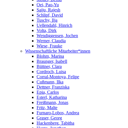
Oei, Pao-Yu
Saiju, Rajesh
Schlipf, David
Tuschy, Ilja
Uellendahl, Hinrich
Volta, Dirk
Wendiggensen, Jochen
Werner, Claudia
Wiese, Frauke
Wissenschaftliche Mitarbeiter*innen
Blohm, Marina
Braunger, Isabell
Büttner, Clara
Cordroch, Luisa
Corral-Montoya, Felipe
Cußmann, Ilka
Dettner, Franziska
Epia, Carlos
Esterl, Katharina
Freißmann, Jonas
Fritz, Malte
Furnaro-Lobos, Andrea
Graser, Georg
Hackenberg, Tabitha