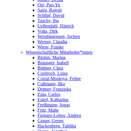
Oei, Pao-Yu
Saiju, Rajesh
Schlipf, David
Tuschy, Ilja
Uellendahl, Hinrich
Volta, Dirk
Wendiggensen, Jochen
Werner, Claudia
Wiese, Frauke
Wissenschaftliche Mitarbeiter*innen
Blohm, Marina
Braunger, Isabell
Büttner, Clara
Cordroch, Luisa
Corral-Montoya, Felipe
Cußmann, Ilka
Dettner, Franziska
Epia, Carlos
Esterl, Katharina
Freißmann, Jonas
Fritz, Malte
Furnaro-Lobos, Andrea
Graser, Georg
Hackenberg, Tabitha