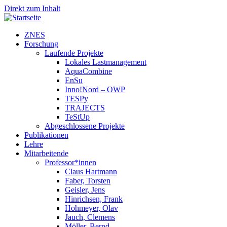
Direkt zum Inhalt
ZNES
Forschung
Laufende Projekte
Lokales Lastmanagement
AquaCombine
EnSu
Inno!Nord – OWP
TESPy
TRAJECTS
TeStUp
Abgeschlossene Projekte
Publikationen
Lehre
Mitarbeitende
Professor*innen
Claus Hartmann
Faber, Torsten
Geisler, Jens
Hinrichsen, Frank
Hohmeyer, Olav
Jauch, Clemens
Möller, Bernd