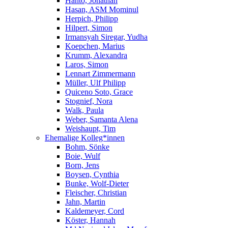
Hanto, Jonathan
Hasan, ASM Mominul
Herpich, Philipp
Hilpert, Simon
Irmansyah Siregar, Yudha
Koepchen, Marius
Krumm, Alexandra
Laros, Simon
Lennart Zimmermann
Müller, Ulf Philipp
Quiceno Soto, Grace
Stognief, Nora
Walk, Paula
Weber, Samanta Alena
Weishaupt, Tim
Ehemalige Kolleg*innen
Bohm, Sönke
Boie, Wulf
Born, Jens
Boysen, Cynthia
Bunke, Wolf-Dieter
Fleischer, Christian
Jahn, Martin
Kaldemeyer, Cord
Köster, Hannah