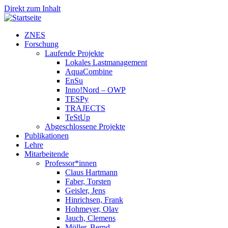
Direkt zum Inhalt
ZNES
Forschung
Laufende Projekte
Lokales Lastmanagement
AquaCombine
EnSu
Inno!Nord – OWP
TESPy
TRAJECTS
TeStUp
Abgeschlossene Projekte
Publikationen
Lehre
Mitarbeitende
Professor*innen
Claus Hartmann
Faber, Torsten
Geisler, Jens
Hinrichsen, Frank
Hohmeyer, Olav
Jauch, Clemens
Möller, Bernd