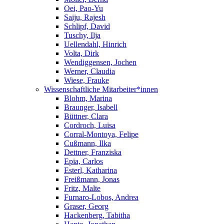
Oei, Pao-Yu
Saiju, Rajesh
Schlipf, David
Tuschy, Ilja
Uellendahl, Hinrich
Volta, Dirk
Wendiggensen, Jochen
Werner, Claudia
Wiese, Frauke
Wissenschaftliche Mitarbeiter*innen
Blohm, Marina
Braunger, Isabell
Büttner, Clara
Cordroch, Luisa
Corral-Montoya, Felipe
Cußmann, Ilka
Dettner, Franziska
Epia, Carlos
Esterl, Katharina
Freißmann, Jonas
Fritz, Malte
Furnaro-Lobos, Andrea
Graser, Georg
Hackenberg, Tabitha