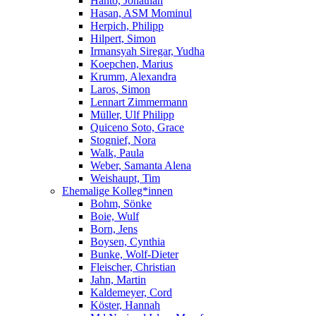
Hanto, Jonathan
Hasan, ASM Mominul
Herpich, Philipp
Hilpert, Simon
Irmansyah Siregar, Yudha
Koepchen, Marius
Krumm, Alexandra
Laros, Simon
Lennart Zimmermann
Müller, Ulf Philipp
Quiceno Soto, Grace
Stognief, Nora
Walk, Paula
Weber, Samanta Alena
Weishaupt, Tim
Ehemalige Kolleg*innen
Bohm, Sönke
Boie, Wulf
Born, Jens
Boysen, Cynthia
Bunke, Wolf-Dieter
Fleischer, Christian
Jahn, Martin
Kaldemeyer, Cord
Köster, Hannah