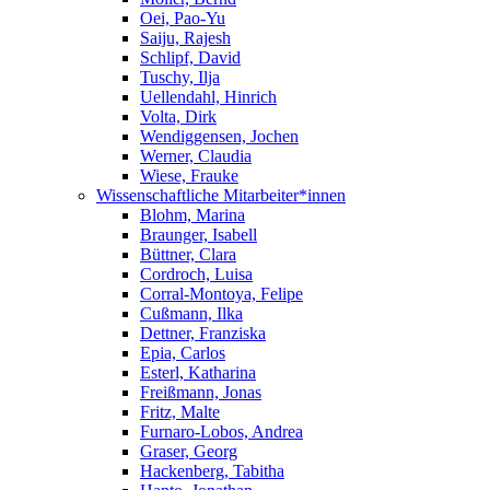
Oei, Pao-Yu
Saiju, Rajesh
Schlipf, David
Tuschy, Ilja
Uellendahl, Hinrich
Volta, Dirk
Wendiggensen, Jochen
Werner, Claudia
Wiese, Frauke
Wissenschaftliche Mitarbeiter*innen
Blohm, Marina
Braunger, Isabell
Büttner, Clara
Cordroch, Luisa
Corral-Montoya, Felipe
Cußmann, Ilka
Dettner, Franziska
Epia, Carlos
Esterl, Katharina
Freißmann, Jonas
Fritz, Malte
Furnaro-Lobos, Andrea
Graser, Georg
Hackenberg, Tabitha