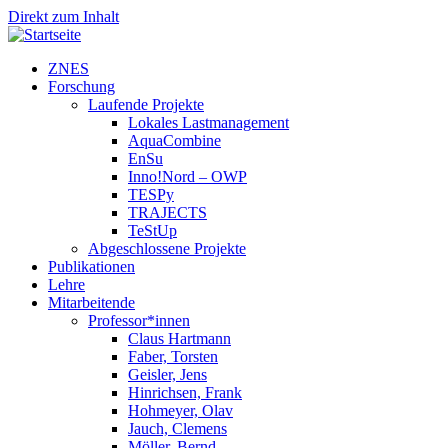
Direkt zum Inhalt
ZNES
Forschung
Laufende Projekte
Lokales Lastmanagement
AquaCombine
EnSu
Inno!Nord – OWP
TESPy
TRAJECTS
TeStUp
Abgeschlossene Projekte
Publikationen
Lehre
Mitarbeitende
Professor*innen
Claus Hartmann
Faber, Torsten
Geisler, Jens
Hinrichsen, Frank
Hohmeyer, Olav
Jauch, Clemens
Möller, Bernd