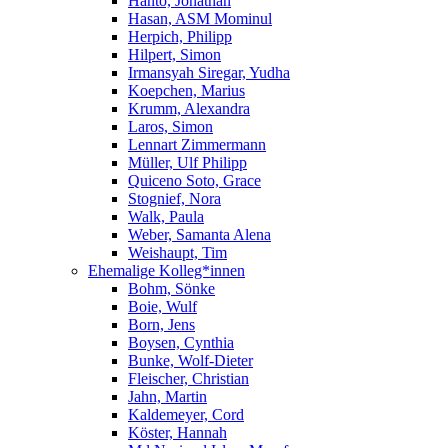
Hanto, Jonathan
Hasan, ASM Mominul
Herpich, Philipp
Hilpert, Simon
Irmansyah Siregar, Yudha
Koepchen, Marius
Krumm, Alexandra
Laros, Simon
Lennart Zimmermann
Müller, Ulf Philipp
Quiceno Soto, Grace
Stognief, Nora
Walk, Paula
Weber, Samanta Alena
Weishaupt, Tim
Ehemalige Kolleg*innen
Bohm, Sönke
Boie, Wulf
Born, Jens
Boysen, Cynthia
Bunke, Wolf-Dieter
Fleischer, Christian
Jahn, Martin
Kaldemeyer, Cord
Köster, Hannah