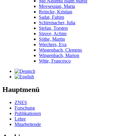
Md Nasimul Islam Maruf
Movsessian, Maria
Reincke, Kristian
Sadat, Fahim
Schirrmacher, Julia
Stefan, Torsten
Struve, Achim
Söthe, Martin
Wiechers, Eva
Wingenbach, Clemens
Wingenbach, Marion
Witte, Francesco
Hauptmenü
ZNES
Forschung
Publikationen
Lehre
Mitarbeitende