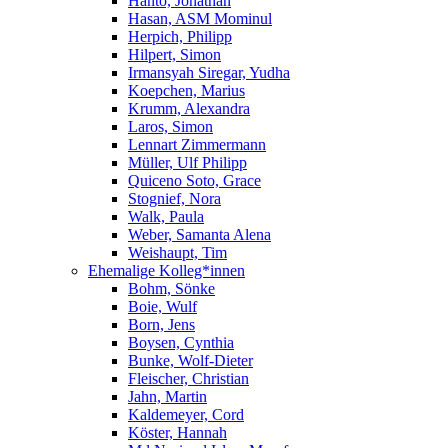
Hanto, Jonathan
Hasan, ASM Mominul
Herpich, Philipp
Hilpert, Simon
Irmansyah Siregar, Yudha
Koepchen, Marius
Krumm, Alexandra
Laros, Simon
Lennart Zimmermann
Müller, Ulf Philipp
Quiceno Soto, Grace
Stognief, Nora
Walk, Paula
Weber, Samanta Alena
Weishaupt, Tim
Ehemalige Kolleg*innen
Bohm, Sönke
Boie, Wulf
Born, Jens
Boysen, Cynthia
Bunke, Wolf-Dieter
Fleischer, Christian
Jahn, Martin
Kaldemeyer, Cord
Köster, Hannah