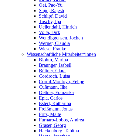
Oei, Pao-Yu
Saiju, Rajesh
Schlipf, David
Tuschy, Ilja
Uellendahl, Hinrich
Volta, Dirk
Wendiggensen, Jochen
Werner, Claudia
Wiese, Frauke
Wissenschaftliche Mitarbeiter*innen
Blohm, Marina
Braunger, Isabell
Büttner, Clara
Cordroch, Luisa
Corral-Montoya, Felipe
Cußmann, Ilka
Dettner, Franziska
Epia, Carlos
Esterl, Katharina
Freißmann, Jonas
Fritz, Malte
Furnaro-Lobos, Andrea
Graser, Georg
Hackenberg, Tabitha