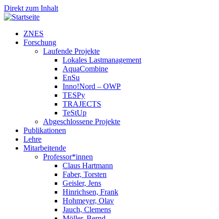
Direkt zum Inhalt
ZNES
Forschung
Laufende Projekte
Lokales Lastmanagement
AquaCombine
EnSu
Inno!Nord – OWP
TESPy
TRAJECTS
TeStUp
Abgeschlossene Projekte
Publikationen
Lehre
Mitarbeitende
Professor*innen
Claus Hartmann
Faber, Torsten
Geisler, Jens
Hinrichsen, Frank
Hohmeyer, Olav
Jauch, Clemens
Möller, Bernd