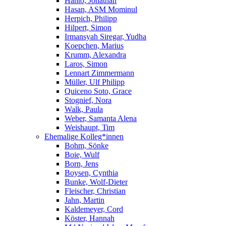
Hanto, Jonathan
Hasan, ASM Mominul
Herpich, Philipp
Hilpert, Simon
Irmansyah Siregar, Yudha
Koepchen, Marius
Krumm, Alexandra
Laros, Simon
Lennart Zimmermann
Müller, Ulf Philipp
Quiceno Soto, Grace
Stognief, Nora
Walk, Paula
Weber, Samanta Alena
Weishaupt, Tim
Ehemalige Kolleg*innen
Bohm, Sönke
Boie, Wulf
Born, Jens
Boysen, Cynthia
Bunke, Wolf-Dieter
Fleischer, Christian
Jahn, Martin
Kaldemeyer, Cord
Köster, Hannah