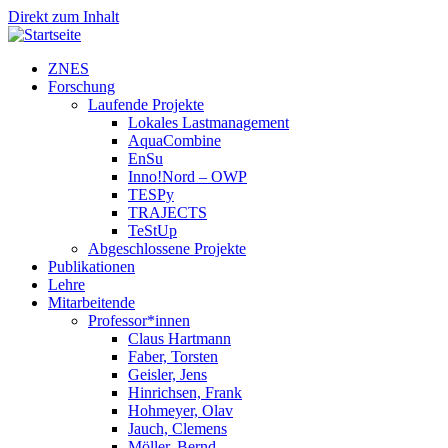
Direkt zum Inhalt
ZNES
Forschung
Laufende Projekte
Lokales Lastmanagement
AquaCombine
EnSu
Inno!Nord – OWP
TESPy
TRAJECTS
TeStUp
Abgeschlossene Projekte
Publikationen
Lehre
Mitarbeitende
Professor*innen
Claus Hartmann
Faber, Torsten
Geisler, Jens
Hinrichsen, Frank
Hohmeyer, Olav
Jauch, Clemens
Möller, Bernd