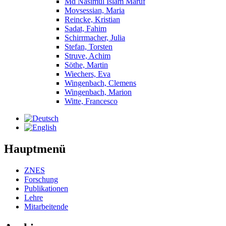
Md Nasimul Islam Maruf
Movsessian, Maria
Reincke, Kristian
Sadat, Fahim
Schirrmacher, Julia
Stefan, Torsten
Struve, Achim
Söthe, Martin
Wiechers, Eva
Wingenbach, Clemens
Wingenbach, Marion
Witte, Francesco
Hauptmenü
ZNES
Forschung
Publikationen
Lehre
Mitarbeitende