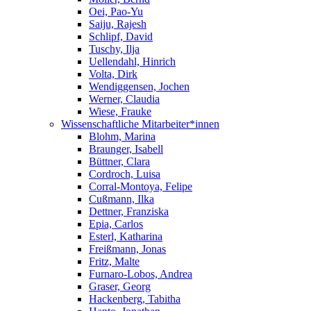
Oei, Pao-Yu
Saiju, Rajesh
Schlipf, David
Tuschy, Ilja
Uellendahl, Hinrich
Volta, Dirk
Wendiggensen, Jochen
Werner, Claudia
Wiese, Frauke
Wissenschaftliche Mitarbeiter*innen
Blohm, Marina
Braunger, Isabell
Büttner, Clara
Cordroch, Luisa
Corral-Montoya, Felipe
Cußmann, Ilka
Dettner, Franziska
Epia, Carlos
Esterl, Katharina
Freißmann, Jonas
Fritz, Malte
Furnaro-Lobos, Andrea
Graser, Georg
Hackenberg, Tabitha