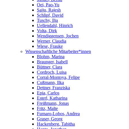
Oei, Pao-Yu
Saiju, Rajesh
Schlipf, David
Tuschy, Ilja
Uellendahl, Hinrich
Volta, Dirk
Wendiggensen, Jochen
Werner, Claudia
Wiese, Frauke
Wissenschaftliche Mitarbeiter*innen
Blohm, Marina
Braunger, Isabell
Büttner, Clara
Cordroch, Luisa
Corral-Montoya, Felipe
Cußmann, Ilka
Dettner, Franziska
Epia, Carlos
Esterl, Katharina
Freißmann, Jonas
Fritz, Malte
Furnaro-Lobos, Andrea
Graser, Georg
Hackenberg, Tabitha