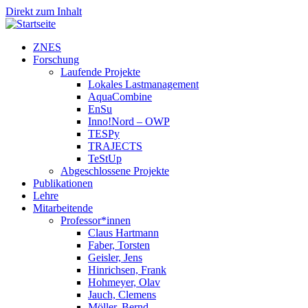
Direkt zum Inhalt
ZNES
Forschung
Laufende Projekte
Lokales Lastmanagement
AquaCombine
EnSu
Inno!Nord – OWP
TESPy
TRAJECTS
TeStUp
Abgeschlossene Projekte
Publikationen
Lehre
Mitarbeitende
Professor*innen
Claus Hartmann
Faber, Torsten
Geisler, Jens
Hinrichsen, Frank
Hohmeyer, Olav
Jauch, Clemens
Möller, Bernd