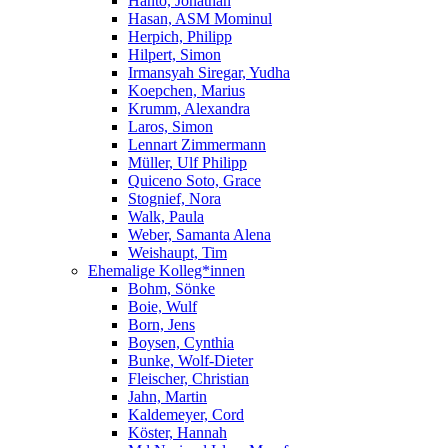
Hanto, Jonathan
Hasan, ASM Mominul
Herpich, Philipp
Hilpert, Simon
Irmansyah Siregar, Yudha
Koepchen, Marius
Krumm, Alexandra
Laros, Simon
Lennart Zimmermann
Müller, Ulf Philipp
Quiceno Soto, Grace
Stognief, Nora
Walk, Paula
Weber, Samanta Alena
Weishaupt, Tim
Ehemalige Kolleg*innen
Bohm, Sönke
Boie, Wulf
Born, Jens
Boysen, Cynthia
Bunke, Wolf-Dieter
Fleischer, Christian
Jahn, Martin
Kaldemeyer, Cord
Köster, Hannah