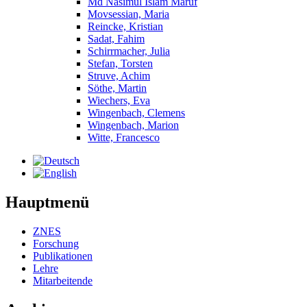
Md Nasimul Islam Maruf
Movsessian, Maria
Reincke, Kristian
Sadat, Fahim
Schirrmacher, Julia
Stefan, Torsten
Struve, Achim
Söthe, Martin
Wiechers, Eva
Wingenbach, Clemens
Wingenbach, Marion
Witte, Francesco
Hauptmenü
ZNES
Forschung
Publikationen
Lehre
Mitarbeitende