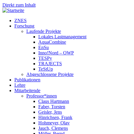
Direkt zum Inhalt
ZNES
Forschung
Laufende Projekte
Lokales Lastmanagement
AquaCombine
EnSu
Inno!Nord – OWP
TESPy
TRAJECTS
TeStUp
Abgeschlossene Projekte
Publikationen
Lehre
Mitarbeitende
Professor*innen
Claus Hartmann
Faber, Torsten
Geisler, Jens
Hinrichsen, Frank
Hohmeyer, Olav
Jauch, Clemens
Möller, Bernd