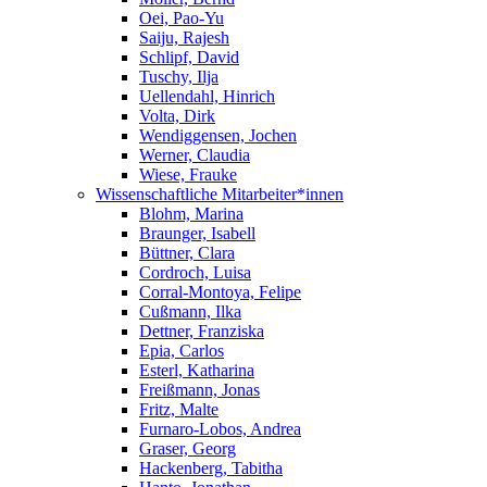
Oei, Pao-Yu
Saiju, Rajesh
Schlipf, David
Tuschy, Ilja
Uellendahl, Hinrich
Volta, Dirk
Wendiggensen, Jochen
Werner, Claudia
Wiese, Frauke
Wissenschaftliche Mitarbeiter*innen
Blohm, Marina
Braunger, Isabell
Büttner, Clara
Cordroch, Luisa
Corral-Montoya, Felipe
Cußmann, Ilka
Dettner, Franziska
Epia, Carlos
Esterl, Katharina
Freißmann, Jonas
Fritz, Malte
Furnaro-Lobos, Andrea
Graser, Georg
Hackenberg, Tabitha