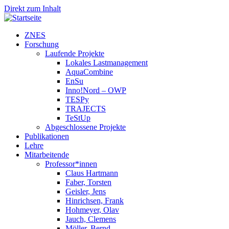
Direkt zum Inhalt
ZNES
Forschung
Laufende Projekte
Lokales Lastmanagement
AquaCombine
EnSu
Inno!Nord – OWP
TESPy
TRAJECTS
TeStUp
Abgeschlossene Projekte
Publikationen
Lehre
Mitarbeitende
Professor*innen
Claus Hartmann
Faber, Torsten
Geisler, Jens
Hinrichsen, Frank
Hohmeyer, Olav
Jauch, Clemens
Möller, Bernd