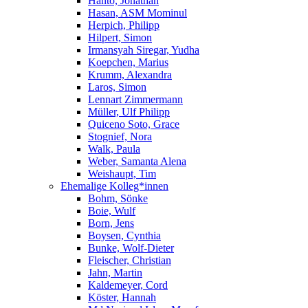
Hanto, Jonathan
Hasan, ASM Mominul
Herpich, Philipp
Hilpert, Simon
Irmansyah Siregar, Yudha
Koepchen, Marius
Krumm, Alexandra
Laros, Simon
Lennart Zimmermann
Müller, Ulf Philipp
Quiceno Soto, Grace
Stognief, Nora
Walk, Paula
Weber, Samanta Alena
Weishaupt, Tim
Ehemalige Kolleg*innen
Bohm, Sönke
Boie, Wulf
Born, Jens
Boysen, Cynthia
Bunke, Wolf-Dieter
Fleischer, Christian
Jahn, Martin
Kaldemeyer, Cord
Köster, Hannah