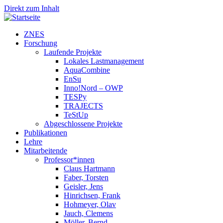
Direkt zum Inhalt
ZNES
Forschung
Laufende Projekte
Lokales Lastmanagement
AquaCombine
EnSu
Inno!Nord – OWP
TESPy
TRAJECTS
TeStUp
Abgeschlossene Projekte
Publikationen
Lehre
Mitarbeitende
Professor*innen
Claus Hartmann
Faber, Torsten
Geisler, Jens
Hinrichsen, Frank
Hohmeyer, Olav
Jauch, Clemens
Möller, Bernd