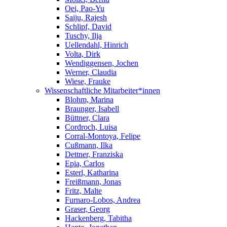
Oei, Pao-Yu
Saiju, Rajesh
Schlipf, David
Tuschy, Ilja
Uellendahl, Hinrich
Volta, Dirk
Wendiggensen, Jochen
Werner, Claudia
Wiese, Frauke
Wissenschaftliche Mitarbeiter*innen
Blohm, Marina
Braunger, Isabell
Büttner, Clara
Cordroch, Luisa
Corral-Montoya, Felipe
Cußmann, Ilka
Dettner, Franziska
Epia, Carlos
Esterl, Katharina
Freißmann, Jonas
Fritz, Malte
Furnaro-Lobos, Andrea
Graser, Georg
Hackenberg, Tabitha