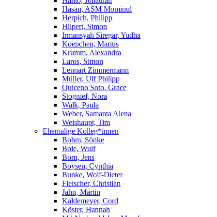
Hanto, Jonathan
Hasan, ASM Mominul
Herpich, Philipp
Hilpert, Simon
Irmansyah Siregar, Yudha
Koepchen, Marius
Krumm, Alexandra
Laros, Simon
Lennart Zimmermann
Müller, Ulf Philipp
Quiceno Soto, Grace
Stognief, Nora
Walk, Paula
Weber, Samanta Alena
Weishaupt, Tim
Ehemalige Kolleg*innen
Bohm, Sönke
Boie, Wulf
Born, Jens
Boysen, Cynthia
Bunke, Wolf-Dieter
Fleischer, Christian
Jahn, Martin
Kaldemeyer, Cord
Köster, Hannah