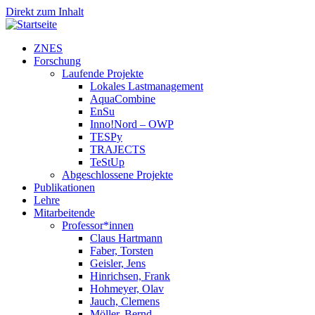
Direkt zum Inhalt
ZNES
Forschung
Laufende Projekte
Lokales Lastmanagement
AquaCombine
EnSu
Inno!Nord – OWP
TESPy
TRAJECTS
TeStUp
Abgeschlossene Projekte
Publikationen
Lehre
Mitarbeitende
Professor*innen
Claus Hartmann
Faber, Torsten
Geisler, Jens
Hinrichsen, Frank
Hohmeyer, Olav
Jauch, Clemens
Möller, Bernd