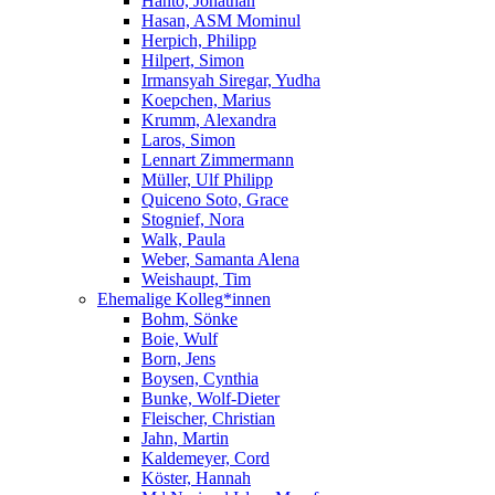
Hanto, Jonathan
Hasan, ASM Mominul
Herpich, Philipp
Hilpert, Simon
Irmansyah Siregar, Yudha
Koepchen, Marius
Krumm, Alexandra
Laros, Simon
Lennart Zimmermann
Müller, Ulf Philipp
Quiceno Soto, Grace
Stognief, Nora
Walk, Paula
Weber, Samanta Alena
Weishaupt, Tim
Ehemalige Kolleg*innen
Bohm, Sönke
Boie, Wulf
Born, Jens
Boysen, Cynthia
Bunke, Wolf-Dieter
Fleischer, Christian
Jahn, Martin
Kaldemeyer, Cord
Köster, Hannah