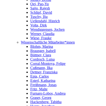
Oei, Pao-Yu
Saiju, Rajesh
Schlipf, David
Tuschy, Ilja
Uellendahl, Hinrich
Volta, Dirk
Wendiggensen, Jochen
Werner, Claudia
Wiese, Frauke
Wissenschaftliche Mitarbeiter*innen
Blohm, Marina
Braunger, Isabell
Büttner, Clara
Cordroch, Luisa
Corral-Montoya, Felipe
Cußmann, Ilka
Dettner, Franziska
Epia, Carlos
Esterl, Katharina
Freißmann, Jonas
Fritz, Malte
Furnaro-Lobos, Andrea
Graser, Georg
Hackenberg, Tabitha