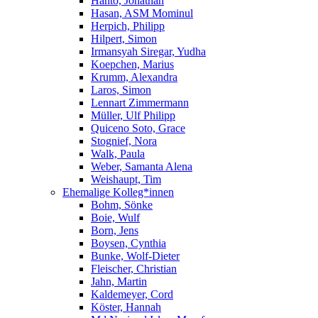
Hanto, Jonathan
Hasan, ASM Mominul
Herpich, Philipp
Hilpert, Simon
Irmansyah Siregar, Yudha
Koepchen, Marius
Krumm, Alexandra
Laros, Simon
Lennart Zimmermann
Müller, Ulf Philipp
Quiceno Soto, Grace
Stognief, Nora
Walk, Paula
Weber, Samanta Alena
Weishaupt, Tim
Ehemalige Kolleg*innen
Bohm, Sönke
Boie, Wulf
Born, Jens
Boysen, Cynthia
Bunke, Wolf-Dieter
Fleischer, Christian
Jahn, Martin
Kaldemeyer, Cord
Köster, Hannah