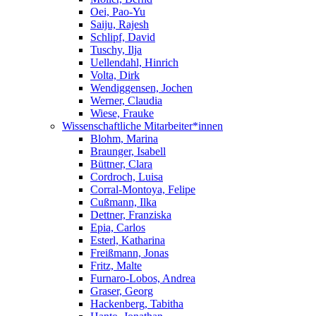
Oei, Pao-Yu
Saiju, Rajesh
Schlipf, David
Tuschy, Ilja
Uellendahl, Hinrich
Volta, Dirk
Wendiggensen, Jochen
Werner, Claudia
Wiese, Frauke
Wissenschaftliche Mitarbeiter*innen
Blohm, Marina
Braunger, Isabell
Büttner, Clara
Cordroch, Luisa
Corral-Montoya, Felipe
Cußmann, Ilka
Dettner, Franziska
Epia, Carlos
Esterl, Katharina
Freißmann, Jonas
Fritz, Malte
Furnaro-Lobos, Andrea
Graser, Georg
Hackenberg, Tabitha