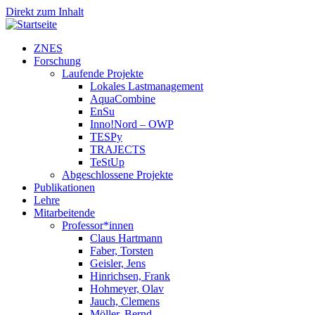
Direkt zum Inhalt
ZNES
Forschung
Laufende Projekte
Lokales Lastmanagement
AquaCombine
EnSu
Inno!Nord – OWP
TESPy
TRAJECTS
TeStUp
Abgeschlossene Projekte
Publikationen
Lehre
Mitarbeitende
Professor*innen
Claus Hartmann
Faber, Torsten
Geisler, Jens
Hinrichsen, Frank
Hohmeyer, Olav
Jauch, Clemens
Möller, Bernd