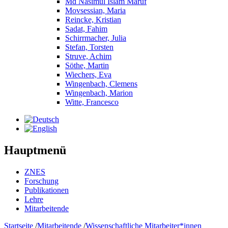
Md Nasimul Islam Maruf
Movsessian, Maria
Reincke, Kristian
Sadat, Fahim
Schirrmacher, Julia
Stefan, Torsten
Struve, Achim
Söthe, Martin
Wiechers, Eva
Wingenbach, Clemens
Wingenbach, Marion
Witte, Francesco
Hauptmenü
ZNES
Forschung
Publikationen
Lehre
Mitarbeitende
Startseite
/
Mitarbeitende
/
Wissenschaftliche Mitarbeiter*innen