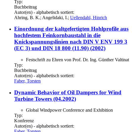
Typ:
Buchbeitrag
Autor(en) - alphabetisch sortiert:
Ahring, B. K.; Angelidaki, I.;
Uellendahl, Hinrich
Einordnung der kaltgefertigten Hohlprofile aus
hochfestem Feinkornbaustahl in die
Knickspannungslinien nach DIN V ENV 199 3
(EC 3) und DIN 18 800 (11.90) (2002)
Festschrift zu Ehren von Prof. Dr. Ing. Günther Valtinat
Typ:
Buchbeitrag
Autor(en) - alphabetisch sortiert:
Faber, Torsten
Dynamic Behavior of Oil Dampers for Wind
Turbine Towers (04.2002)
Global Windpower Conference and Exhibition
Typ:
Konferenz
Autor(en) - alphabetisch sortiert:
Faber, Torsten