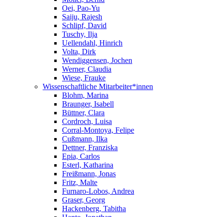
Oei, Pao-Yu
Saiju, Rajesh
Schlipf, David
Tuschy, Ilja
Uellendahl, Hinrich
Volta, Dirk
Wendiggensen, Jochen
Werner, Claudia
Wiese, Frauke
Wissenschaftliche Mitarbeiter*innen
Blohm, Marina
Braunger, Isabell
Büttner, Clara
Cordroch, Luisa
Corral-Montoya, Felipe
Cußmann, Ilka
Dettner, Franziska
Epia, Carlos
Esterl, Katharina
Freißmann, Jonas
Fritz, Malte
Furnaro-Lobos, Andrea
Graser, Georg
Hackenberg, Tabitha