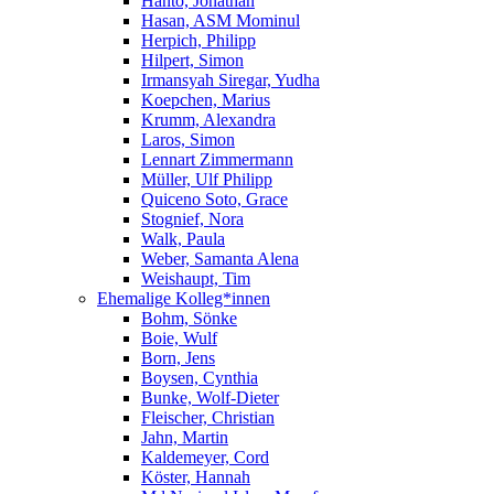
Hanto, Jonathan
Hasan, ASM Mominul
Herpich, Philipp
Hilpert, Simon
Irmansyah Siregar, Yudha
Koepchen, Marius
Krumm, Alexandra
Laros, Simon
Lennart Zimmermann
Müller, Ulf Philipp
Quiceno Soto, Grace
Stognief, Nora
Walk, Paula
Weber, Samanta Alena
Weishaupt, Tim
Ehemalige Kolleg*innen
Bohm, Sönke
Boie, Wulf
Born, Jens
Boysen, Cynthia
Bunke, Wolf-Dieter
Fleischer, Christian
Jahn, Martin
Kaldemeyer, Cord
Köster, Hannah