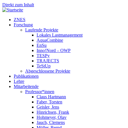
Direkt zum Inhalt
ZNES
Forschung
Laufende Projekte
Lokales Lastmanagement
AquaCombine
EnSu
Inno!Nord – OWP
TESPy
TRAJECTS
TeStUp
Abgeschlossene Projekte
Publikationen
Lehre
Mitarbeitende
Professor*innen
Claus Hartmann
Faber, Torsten
Geisler, Jens
Hinrichsen, Frank
Hohmeyer, Olav
Jauch, Clemens
Möller, Bernd