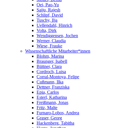
Oei, Pao-Yu
Saiju, Rajesh
Schlipf, David
Tuschy, Ilja
Uellendahl, Hinrich
Volta, Dirk
Wendiggensen, Jochen
Werner, Claudia
Wiese, Frauke
Wissenschaftliche Mitarbeiter*innen
Blohm, Marina
Braunger, Isabell
Büttner, Clara
Cordroch, Luisa
Corral-Montoya, Felipe
Cußmann, Ilka
Dettner, Franziska
Epia, Carlos
Esterl, Katharina
Freißmann, Jonas
Fritz, Malte
Furnaro-Lobos, Andrea
Graser, Georg
Hackenberg, Tabitha