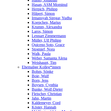
Hanto, Jonathan
Hasan, ASM Mominul
Herpich, Philipp
Hilpert, Simon
Irmansyah Siregar, Yudha
Koepchen, Marius
Krumm, Alexandra
Laros, Simon
Lennart Zimmermann
Müller, Ulf Philipp
Quiceno Soto, Grace
Stognief, Nora
Walk, Paula
Weber, Samanta Alena
Weishaupt, Tim
Ehemalige Kolleg*innen
Bohm, Sönke
Boie, Wulf
Born, Jens
Boysen, Cynthia
Bunke, Wolf-Dieter
Fleischer, Christian
Jahn, Martin
Kaldemeyer, Cord
Köster, Hannah