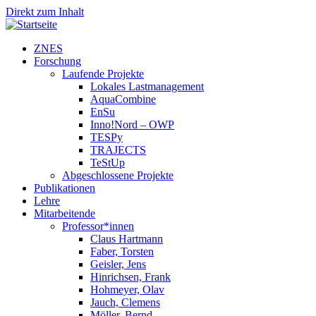
Direkt zum Inhalt
ZNES
Forschung
Laufende Projekte
Lokales Lastmanagement
AquaCombine
EnSu
Inno!Nord – OWP
TESPy
TRAJECTS
TeStUp
Abgeschlossene Projekte
Publikationen
Lehre
Mitarbeitende
Professor*innen
Claus Hartmann
Faber, Torsten
Geisler, Jens
Hinrichsen, Frank
Hohmeyer, Olav
Jauch, Clemens
Möller, Bernd