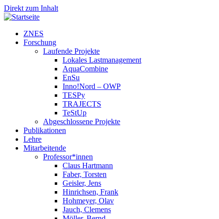
Direkt zum Inhalt
ZNES
Forschung
Laufende Projekte
Lokales Lastmanagement
AquaCombine
EnSu
Inno!Nord – OWP
TESPy
TRAJECTS
TeStUp
Abgeschlossene Projekte
Publikationen
Lehre
Mitarbeitende
Professor*innen
Claus Hartmann
Faber, Torsten
Geisler, Jens
Hinrichsen, Frank
Hohmeyer, Olav
Jauch, Clemens
Möller, Bernd