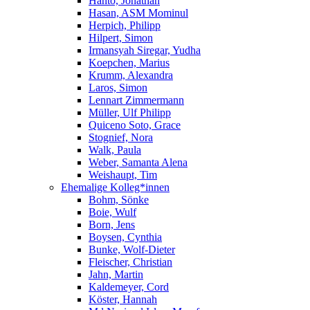
Hanto, Jonathan
Hasan, ASM Mominul
Herpich, Philipp
Hilpert, Simon
Irmansyah Siregar, Yudha
Koepchen, Marius
Krumm, Alexandra
Laros, Simon
Lennart Zimmermann
Müller, Ulf Philipp
Quiceno Soto, Grace
Stognief, Nora
Walk, Paula
Weber, Samanta Alena
Weishaupt, Tim
Ehemalige Kolleg*innen
Bohm, Sönke
Boie, Wulf
Born, Jens
Boysen, Cynthia
Bunke, Wolf-Dieter
Fleischer, Christian
Jahn, Martin
Kaldemeyer, Cord
Köster, Hannah