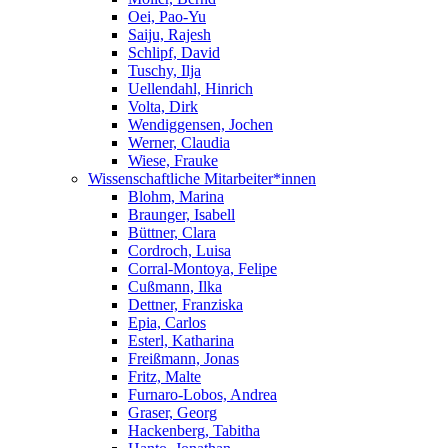
Oei, Pao-Yu
Saiju, Rajesh
Schlipf, David
Tuschy, Ilja
Uellendahl, Hinrich
Volta, Dirk
Wendiggensen, Jochen
Werner, Claudia
Wiese, Frauke
Wissenschaftliche Mitarbeiter*innen
Blohm, Marina
Braunger, Isabell
Büttner, Clara
Cordroch, Luisa
Corral-Montoya, Felipe
Cußmann, Ilka
Dettner, Franziska
Epia, Carlos
Esterl, Katharina
Freißmann, Jonas
Fritz, Malte
Furnaro-Lobos, Andrea
Graser, Georg
Hackenberg, Tabitha