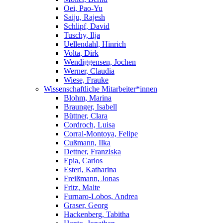
Oei, Pao-Yu
Saiju, Rajesh
Schlipf, David
Tuschy, Ilja
Uellendahl, Hinrich
Volta, Dirk
Wendiggensen, Jochen
Werner, Claudia
Wiese, Frauke
Wissenschaftliche Mitarbeiter*innen
Blohm, Marina
Braunger, Isabell
Büttner, Clara
Cordroch, Luisa
Corral-Montoya, Felipe
Cußmann, Ilka
Dettner, Franziska
Epia, Carlos
Esterl, Katharina
Freißmann, Jonas
Fritz, Malte
Furnaro-Lobos, Andrea
Graser, Georg
Hackenberg, Tabitha