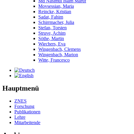
Md Nasimul Islam Maruf
Movsessian, Maria
Reincke, Kristian
Sadat, Fahim
Schirrmacher, Julia
Stefan, Torsten
Struve, Achim
Söthe, Martin
Wiechers, Eva
Wingenbach, Clemens
Wingenbach, Marion
Witte, Francesco
Hauptmenü
ZNES
Forschung
Publikationen
Lehre
Mitarbeitende