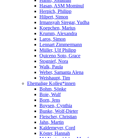
Hanto, Jonathan
Hasan, ASM Mominul
Herpich, Philipp
Hilpert, Simon
Irmansyah Siregar, Yudha
Koepchen, Marius
Krumm, Alexandra
Laros, Simon
Lennart Zimmermann
Müller, Ulf Philipp
Quiceno Soto, Grace
Stognief, Nora
Walk, Paula
Weber, Samanta Alena
Weishaupt, Tim
Ehemalige Kolleg*innen
Bohm, Sönke
Boie, Wulf
Born, Jens
Boysen, Cynthia
Bunke, Wolf-Dieter
Fleischer, Christian
Jahn, Martin
Kaldemeyer, Cord
Köster, Hannah