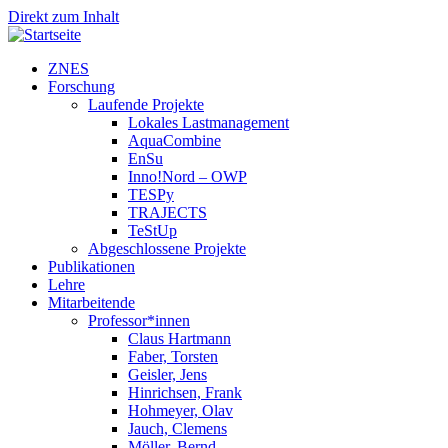
Direkt zum Inhalt
ZNES
Forschung
Laufende Projekte
Lokales Lastmanagement
AquaCombine
EnSu
Inno!Nord – OWP
TESPy
TRAJECTS
TeStUp
Abgeschlossene Projekte
Publikationen
Lehre
Mitarbeitende
Professor*innen
Claus Hartmann
Faber, Torsten
Geisler, Jens
Hinrichsen, Frank
Hohmeyer, Olav
Jauch, Clemens
Möller, Bernd