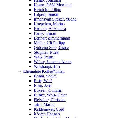
Hanto, Jonathan
Hasan, ASM Mominul
Herpich, Philipp
Hilpert, Simon
Irmansyah Siregar, Yudha
Koepchen, Marius
Krumm, Alexandra
Laros, Simon
Lennart Zimmermann
Müller, Ulf Philipp
Quiceno Soto, Grace
Stognief, Nora
Walk, Paula
Weber, Samanta Alena
Weishaupt, Tim
Ehemalige Kolleg*innen
Bohm, Sönke
Boie, Wulf
Born, Jens
Boysen, Cynthia
Bunke, Wolf-Dieter
Fleischer, Christian
Jahn, Martin
Kaldemeyer, Cord
Köster, Hannah