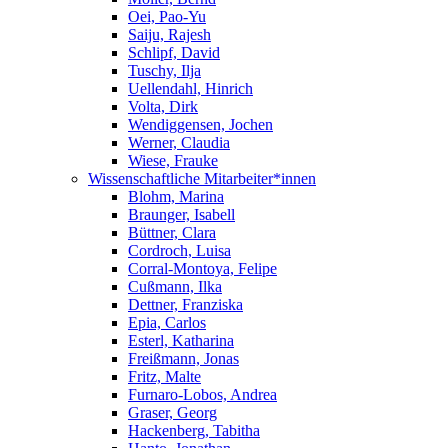
Oei, Pao-Yu
Saiju, Rajesh
Schlipf, David
Tuschy, Ilja
Uellendahl, Hinrich
Volta, Dirk
Wendiggensen, Jochen
Werner, Claudia
Wiese, Frauke
Wissenschaftliche Mitarbeiter*innen
Blohm, Marina
Braunger, Isabell
Büttner, Clara
Cordroch, Luisa
Corral-Montoya, Felipe
Cußmann, Ilka
Dettner, Franziska
Epia, Carlos
Esterl, Katharina
Freißmann, Jonas
Fritz, Malte
Furnaro-Lobos, Andrea
Graser, Georg
Hackenberg, Tabitha