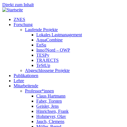
Direkt zum Inhalt
ZNES
Forschung
Laufende Projekte
Lokales Lastmanagement
AquaCombine
EnSu
Inno!Nord – OWP
TESPy
TRAJECTS
TeStUp
Abgeschlossene Projekte
Publikationen
Lehre
Mitarbeitende
Professor*innen
Claus Hartmann
Faber, Torsten
Geisler, Jens
Hinrichsen, Frank
Hohmeyer, Olav
Jauch, Clemens
Möller, Bernd